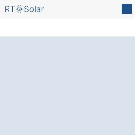
RT🌞Solar
Solaranlage in
Tacherting Weg:
Die
Energie der Zukunft
– für Ihr Zuhause, für
die Umwelt, für
die