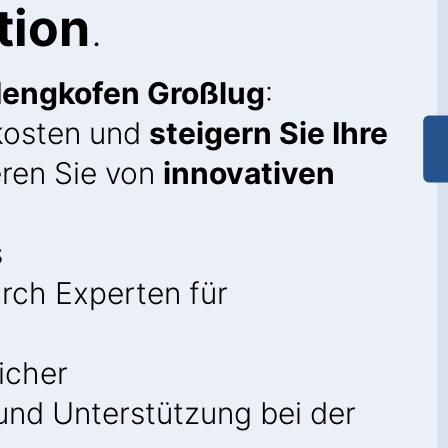
tion
.
Mengkofen Großlug
:
ekosten und
steigern Sie Ihre
eren Sie von
innovativen
s
rch Experten für
icher
nd Unterstützung bei der