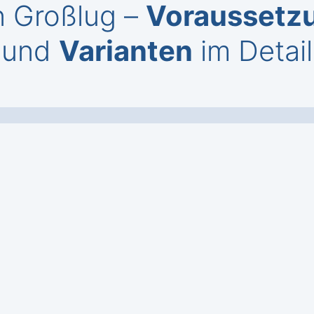
n Großlug –
Voraussetz
und
Varianten
im Detail