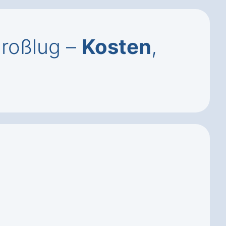
Großlug –
Kosten
,