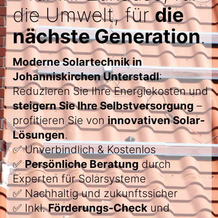
die Umwelt, für
die
nächste Generation
.
Moderne Solartechnik in
Johanniskirchen Unterstadl
:
Reduzieren Sie Ihre Energiekosten und
steigern Sie Ihre Selbstversorgung
–
profitieren Sie von
innovativen Solar-
Lösungen
.
✅ Unverbindlich & Kostenlos
✅
Persönliche Beratung
durch
Experten für Solarsysteme
✅ Nachhaltig und zukunftssicher
✅ Inkl.
Förderungs-Check
und