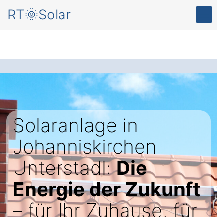
RT🌞Solar
Solaranlage in
Johanniskirchen
Unterstadl:
Die
Energie der Zukunft
– für Ihr Zuhause, für