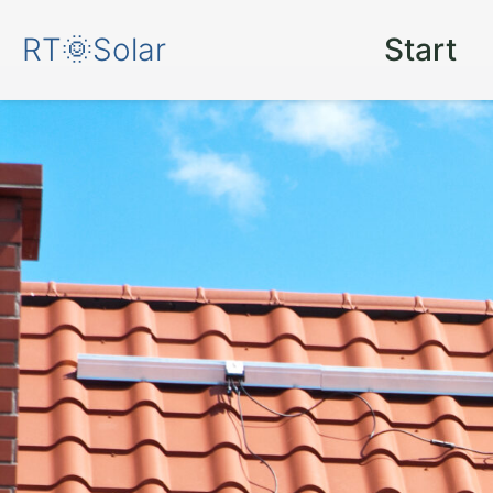
RT🌞Solar
Start
Solaranlage in F
Seenlandschaft 
Energie der Zuk