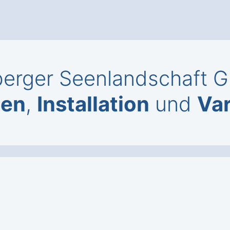
dberger Seenlandschaft G
gen
,
Installation
und
Var