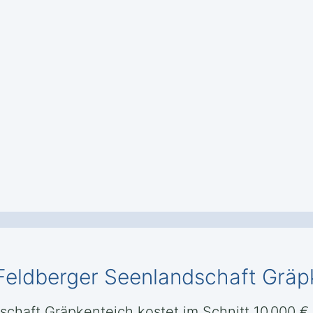
 Feldberger Seenlandschaft Gräp
schaft Gräpkenteich kostet im Schnitt 10.000 € 