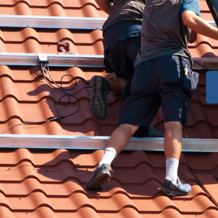
 Umwelt, für
die
tion
.
eldberger Seenlandschaft
Sie Ihre Energiekosten und
rsorgung
– profitieren Sie von
en
.
s
rch Experten für
icher