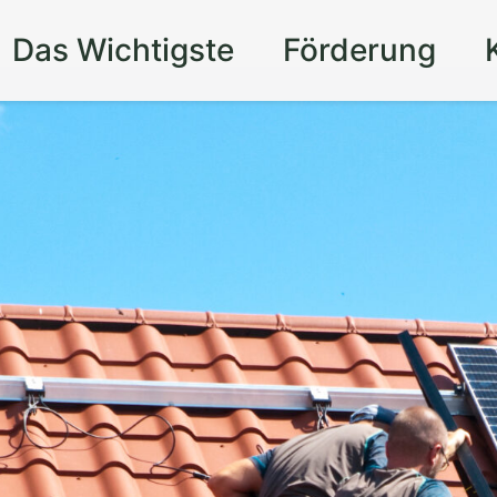
Das Wichtigste
Förderung
eldberger
Gräpkenteich:
Die
unft
– für Ihr