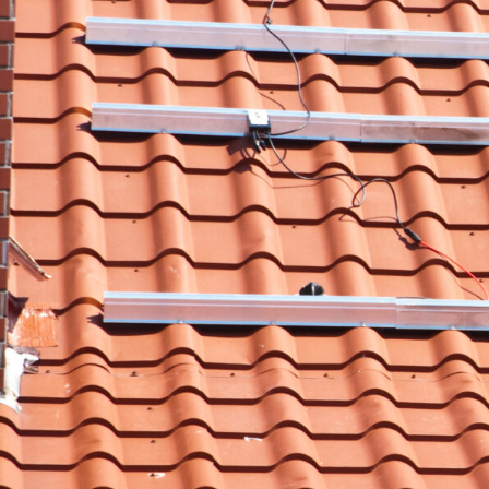
Zuhause, für die
nächste Genera
Moderne Solartechnik in F
Gräpkenteich
: Reduzieren 
steigern Sie Ihre Selbstve
innovativen Solar-Lösung
✅ Unverbindlich & Kostenlo
✅
Persönliche Beratung
du
Solarsysteme
✅ Nachhaltig und zukunftss