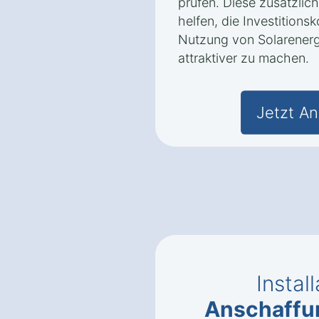
prüfen. Diese zusätzli
helfen, die Investitions
Nutzung von Solarenerg
attraktiver zu machen.
Jetzt An
Instal
Anschaffu