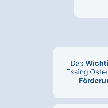
Das
Wicht
Essing Oste
Förderu