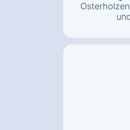
Osterholzen
un