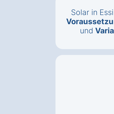
Solar in Ess
Voraussetz
und
Vari