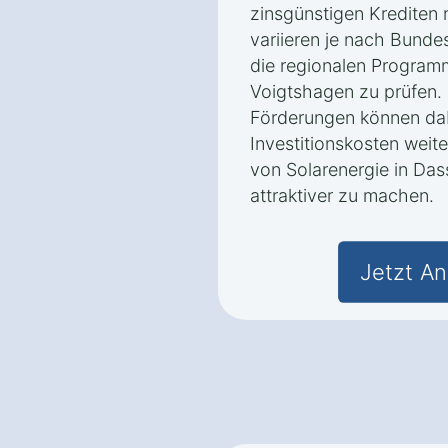
zinsgünstigen Krediten
variieren je nach Bunde
die regionalen Progra
Voigtshagen zu prüfen. 
Förderungen können dab
Investitionskosten weit
von Solarenergie in Da
attraktiver zu machen.
Jetzt An