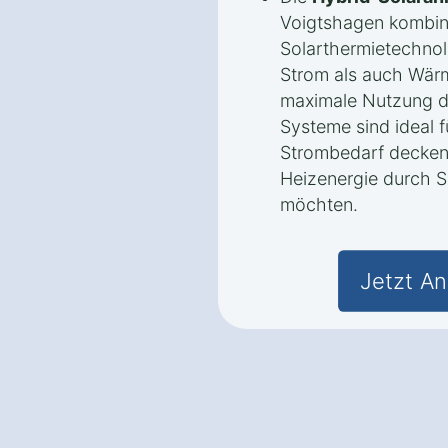
Voigtshagen kombini
Solarthermietechnol
Strom als auch Wärm
maximale Nutzung d
Systeme sind ideal f
Strombedarf decken
Heizenergie durch So
möchten.
Jetzt An