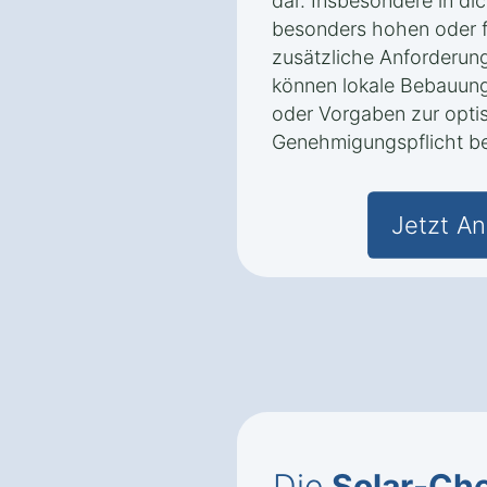
dar. Insbesondere in di
besonders hohen oder 
zusätzliche Anforderung
können lokale Bebauung
oder Vorgaben zur opti
Genehmigungspflicht be
Jetzt An
Die
Solar-Che