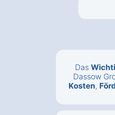
Das
Wicht
Dassow Gro
Kosten
,
För