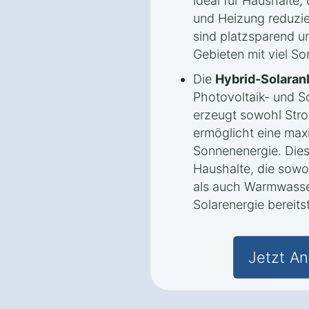
ideal für Haushalte,
und Heizung reduzi
sind platzsparend un
Gebieten mit viel So
Die
Hybrid-Solaran
Photovoltaik- und S
erzeugt sowohl Str
ermöglicht eine max
Sonnenenergie. Dies
Haushalte, die sowo
als auch Warmwasse
Solarenergie bereits
Jetzt An