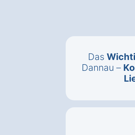
Das
Wicht
Dannau –
Ko
Li