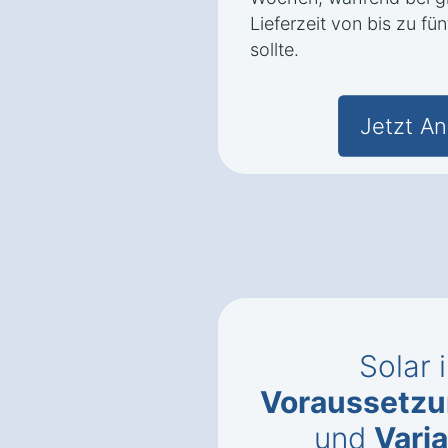
Lieferzeit von bis zu f
sollte.
Jetzt An
Solar 
Voraussetz
und
Vari