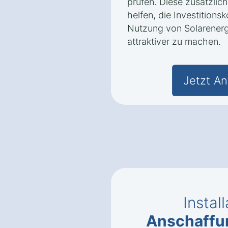
prüfen. Diese zusätzli
helfen, die Investitions
Nutzung von Solarenerg
attraktiver zu machen.
Jetzt An
Instal
Anschaffu