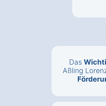
Das
Wicht
Aßling Loren
Förderu