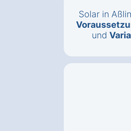
Solar in Aßl
Voraussetz
und
Vari