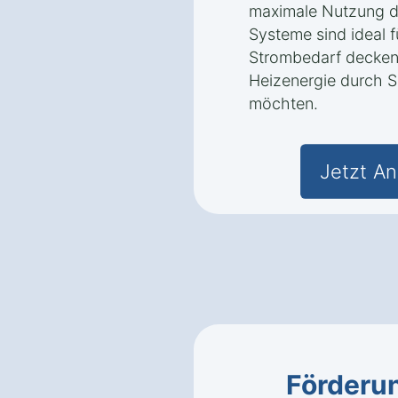
maximale Nutzung d
Systeme sind ideal f
Strombedarf decken
Heizenergie durch So
möchten.
Jetzt An
Förderun