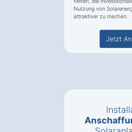
helfen, die Investitions
Nutzung von Solarener
attraktiver zu machen.
Jetzt An
Instal
Anschaffu
Solaranl