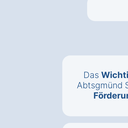
Das
Wicht
Abtsgmünd 
Förderu