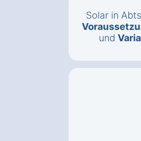
Solar in Ab
Voraussetz
und
Vari